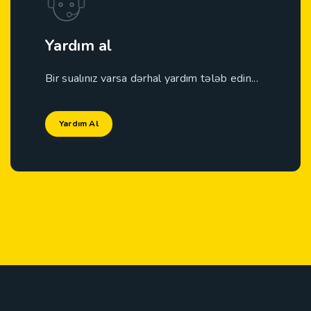
Yardım al
Bir sualınız varsa dərhal yardım tələb edin...
Yardım Al