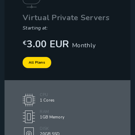
Virtual Private Servers
Starting at:
3.00 EUR
€
Monthly
All Plans
CPU
1 Cores
RAM
1GB Memory
DISK
20GB SSD