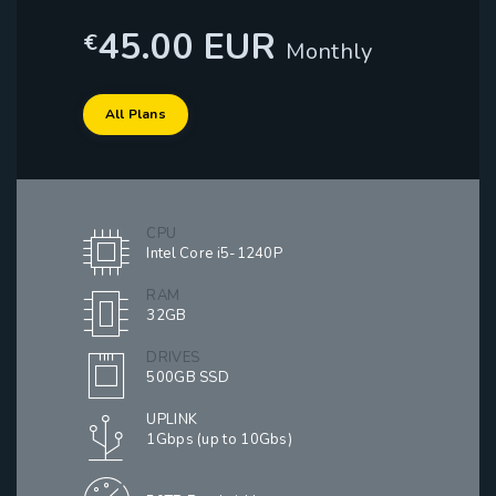
45.00 EUR
€
Monthly
All Plans
CPU
Intel Core i5-1240P
RAM
32GB
DRIVES
500GB SSD
UPLINK
1Gbps (up to 10Gbs)
DATA