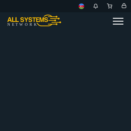
NE
T
W
ORK