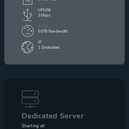
UPLINK
1Gbps
DATA
50TB Bandwidth
IP
1 Dedicated
Dedicated Server
Starting at: