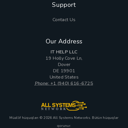
Support
Contact Us
Our Address
IT HELP LLC
19 Holly Cove Ln,
Dover
DE 19901
United States
Phone: +1 (940) 616-6725
NE
T
W
ORK
Müəllif hüquqları © 2026 All Systems Networks. Bütün hüquqlar
qorunur.