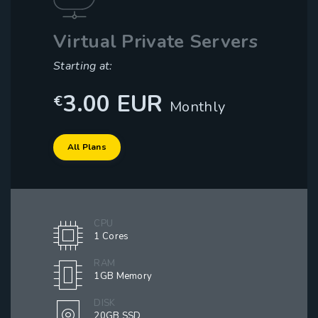
Virtual Private Servers
Starting at:
3.00 EUR
€
Monthly
All Plans
CPU
1 Cores
RAM
1GB Memory
DISK
20GB SSD