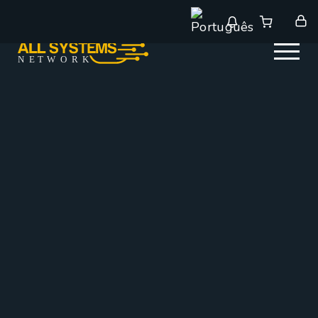
NE
T
W
ORK