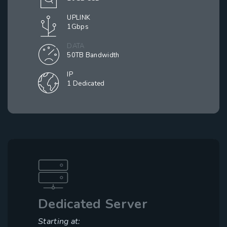
UPLINK
1Gbps
DATA
50TB Bandwidth
IP
1 Dedicated
Dedicated Server
Starting at: