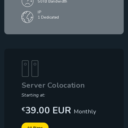
50TB Bandwidth
IP
1 Dedicated
Server Colocation
Starting at:
39.00 EUR
€
Monthly
Dedicated
Hosting
Server with
Solicitações de suporte
All Plans