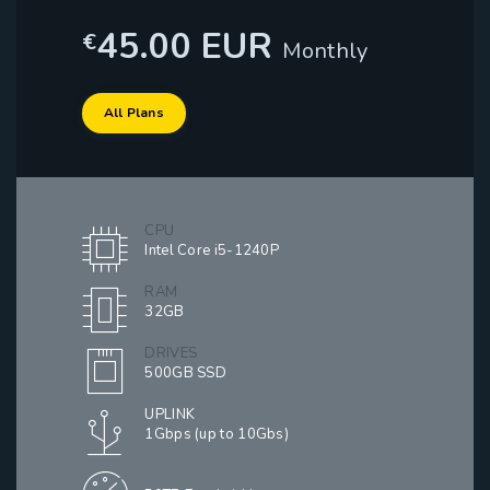
45.00 EUR
€
Monthly
All Plans
CPU
Intel Core i5-1240P
RAM
32GB
DRIVES
500GB SSD
UPLINK
1Gbps (up to 10Gbs)
DATA