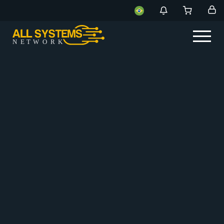
NE
T
W
ORK