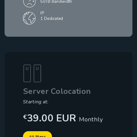
50TB Bandwidth
IP
1 Dedicated
Server Colocation
Starting at:
39.00 EUR
€
Monthly
All Plans