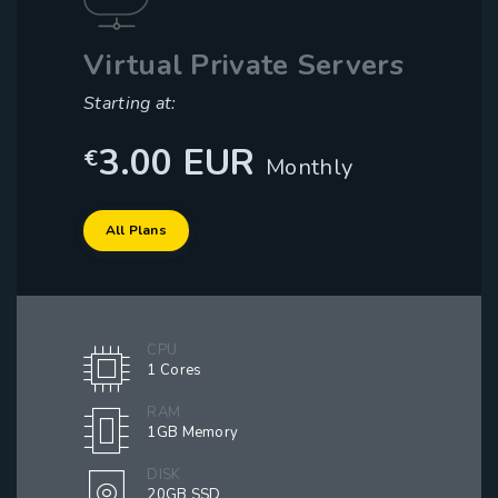
Virtual Private Servers
Starting at:
3.00 EUR
€
Monthly
All Plans
CPU
1 Cores
RAM
1GB Memory
DISK
20GB SSD