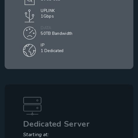
UPLINK
1Gbps
DATA
50TB Bandwidth
IP
1 Dedicated
Dedicated Server
Starting at: