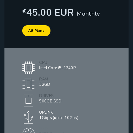
45.00 EUR
€
Monthly
All Plans
CPU
Intel Core i5-1240P
RAM
32GB
DRIVES
500GB SSD
UPLINK
1Gbps (up to 10Gbs)
DATA