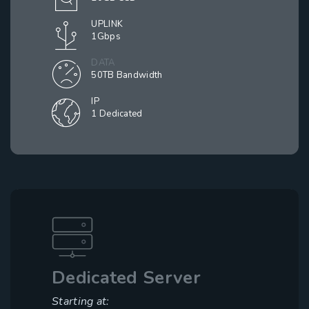
UPLINK
1Gbps
DATA
50TB Bandwidth
IP
1 Dedicated
Dedicated Server
Starting at: