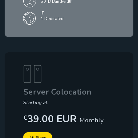
50TB Bandwidth
IP
1 Dedicated
Server Colocation
Starting at:
39.00 EUR
€
Monthly
Dedicated
Demandes d'assistance
Hosting
All Plans