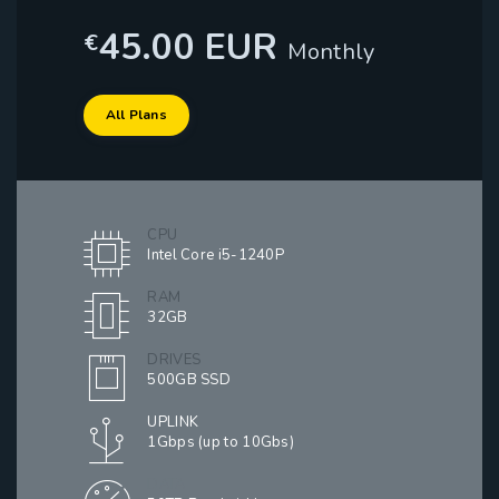
45.00 EUR
€
Monthly
All Plans
CPU
Intel Core i5-1240P
RAM
32GB
DRIVES
500GB SSD
UPLINK
1Gbps (up to 10Gbs)
DATA