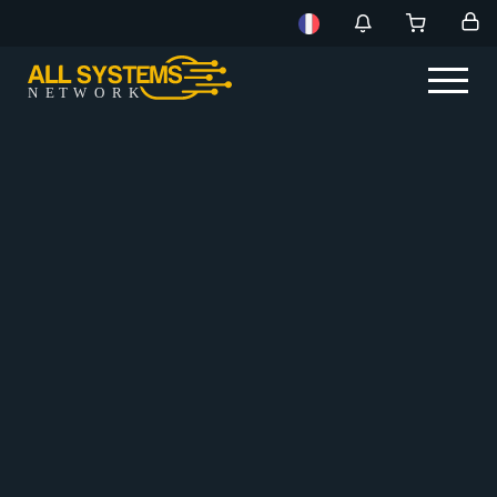
NE
T
W
ORK