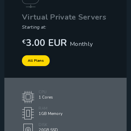
Virtual Private Servers
Starting at:
3.00 EUR
€
Monthly
All Plans
CPU
1 Cores
RAM
1GB Memory
DISK
20GB SSD