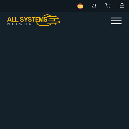
NE
T
W
ORK