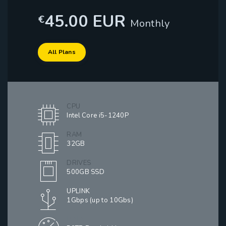
45.00 EUR
€
Monthly
All Plans
CPU
Intel Core i5-1240P
RAM
32GB
DRIVES
500GB SSD
UPLINK
1Gbps (up to 10Gbs)
DATA