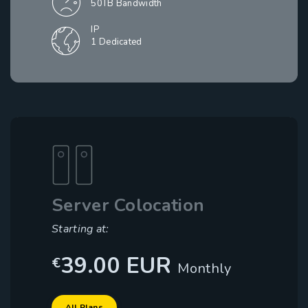
50TB Bandwidth
IP
1 Dedicated
Server Colocation
Starting at:
39.00 EUR
€
Monthly
Dedicated
All Plans