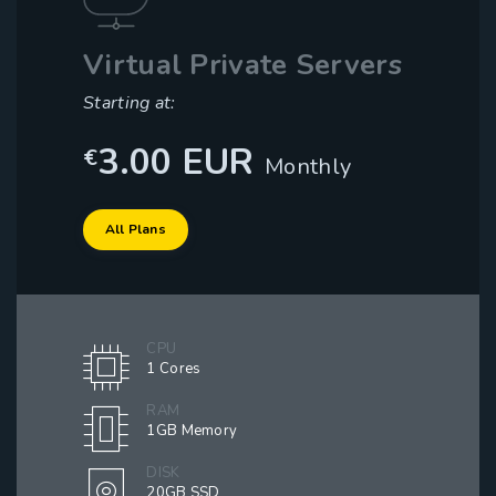
Virtual Private Servers
Starting at:
3.00 EUR
€
Monthly
All Plans
CPU
1 Cores
RAM
1GB Memory
DISK
20GB SSD