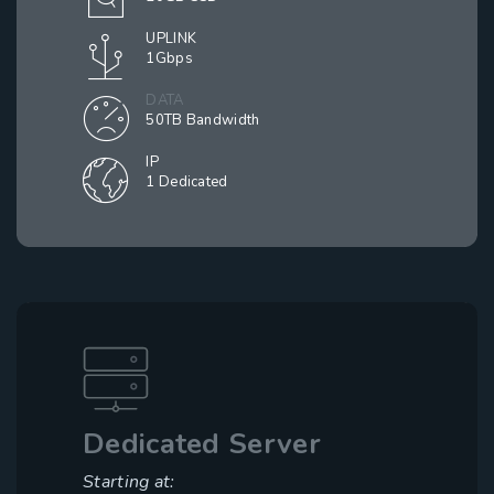
UPLINK
1Gbps
DATA
50TB Bandwidth
IP
1 Dedicated
Dedicated Server
Starting at: