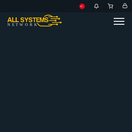
NE
T
W
ORK