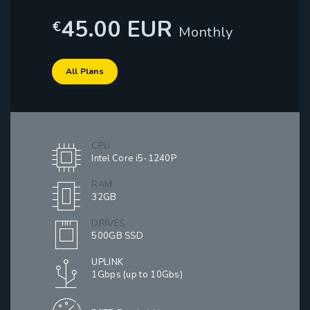
45.00 EUR
€
Monthly
All Plans
CPU
Intel Core i5-1240P
RAM
32GB
DRIVES
500GB SSD
UPLINK
1Gbps (up to 10Gbs)
DATA