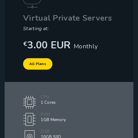
Virtual Private Servers
Starting at:
3.00 EUR
€
Monthly
All Plans
CPU
1 Cores
RAM
1GB Memory
DISK
20GB SSD