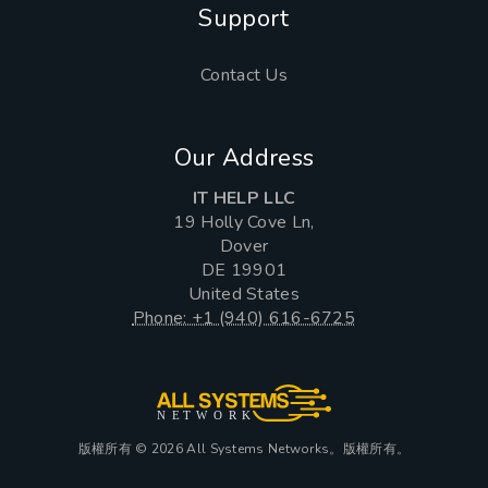
Support
Contact Us
Our Address
IT HELP LLC
19 Holly Cove Ln,
Dover
DE 19901
United States
Phone: +1 (940) 616-6725
NE
T
W
ORK
版權所有 © 2026 All Systems Networks。版權所有。