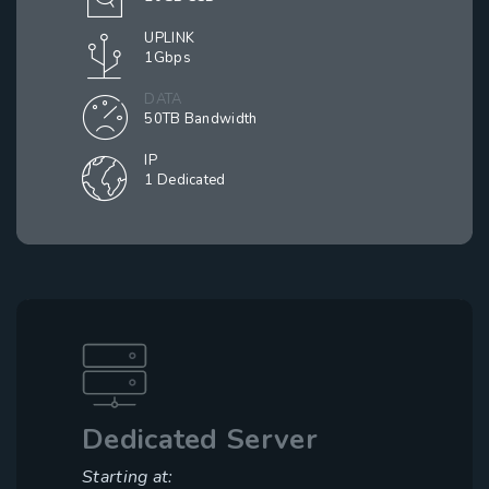
UPLINK
1Gbps
DATA
50TB Bandwidth
IP
1 Dedicated
Dedicated Server
Starting at: