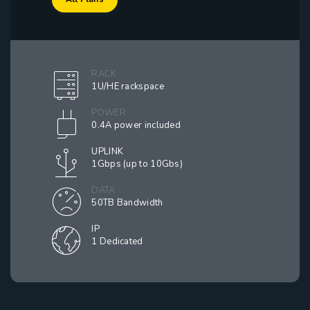
|
我們致力於客戶支持也遍及全球。我們在這裡以任何可能的方
通過信任我們滿足您的業務需求，我們保證您提供的任何服務
式為您提供託管服務，您可以通過電話，電子郵件或實時聊天
若您想使用自訂的名稱伺服器 (nameservers)，請將他們填在
都能提供 99.9% 的正常運行時間，除了我們可能提供的任何
與我們聯繫。
下方的欄位中，否則根據預設我們會使用預設的名稱伺服器
RACK
標準維護之外。
1U/HE rackspace
群。
聯絡我們
POWER
了解更多
立即購買
0.4A power included
了解更多
立即購買
UPLINK
1Gbps (up to 10Gbs)
DATA
50TB Bandwidth
IP
1 Dedicated