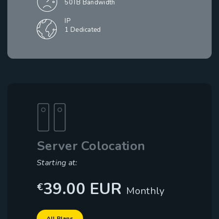
50TB Bandwidth
IP
1 Dedicated
Server Colocation
Starting at:
39.00 EUR
Dedicated
€
Monthly
Hosting
Server with
支援要求
Package
All Plans